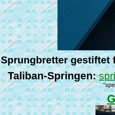
Sprungbretter gestiftet
Taliban-Springen:
spr
"spe
G